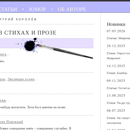
СТАТЬИ
ЮМОР
ОБ АВТОРЕ
ИТРИЙ КОРОЛЁВ
Новинки
07.05.2026
В СТИХАХ И ПРОЗЕ
Статьи:
Маврик
28.12.2025
Стихи:
Окрестно
нига
...
Маврикия
кое,
14.12.2025
Стихи:
Бамбук
ден
,
Эволюция осени
...
09.11.2025
Статьи:
Госпита
13.08.2025
ояж
...
Стихи:
Па-де-тр
нибудь воплотить. Хотя бы в заметки на полях.
08.07.2025
Стихи:
На смерт
ник Накожный
чиновника
сякое совпадение имён – совершенно случайно. В