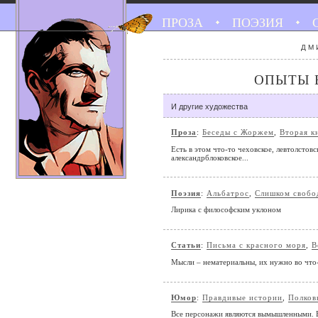
ПРОЗА
ПОЭЗИЯ
ДМ
ОПЫТЫ 
И другие художества
Проза
:
Беседы с Жоржем
,
Вторая к
Есть в этом что-то чеховское, левтолстовс
александрблоковское...
Поэзия
:
Альбатрос
,
Слишком свобо
Лирика с философским уклоном
Статьи
:
Письма с красного моря
,
В
Мысли – нематериальны, их нужно во что-
Юмор
:
Правдивые истории
,
Полков
Все персонажи являются вымышленными. В