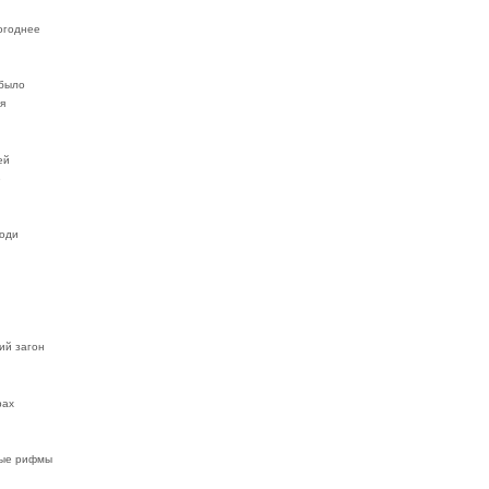
огоднее
 было
я
ей
е
оди
ий загон
рах
ные рифмы